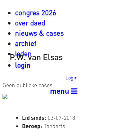
congres 2026
over daed
nieuws & cases
archief
leden
P.W. van Elsas
login
Login
Geen publieke cases.
menu
Lid sinds:
03-07-2018
Beroep:
Tandarts