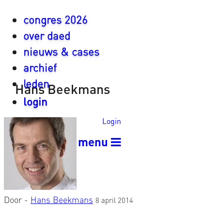
congres 2026
over daed
nieuws & cases
archief
leden
Hans Beekmans
login
Login
menu
Door -
Hans Beekmans
8 april 2014